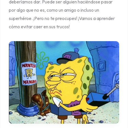
deberíamos dar. Puede ser alguien haciéndose pasar
o
por algo que no es, como un amigo o incluso un
c
superhéroe. ¡Pero no te preocupes! ¡Vamos a aprender
a
cómo evitar caer en sus trucos!
i
g
a
s
e
n
l
a
t
r
a
m