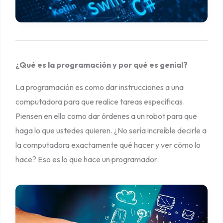
s
e
j
o
¿Qué es la programación y por qué es genial?
s
p
La programación es como dar instrucciones a una
a
computadora para que realice tareas específicas.
r
Piensen en ello como dar órdenes a un robot para que
a
haga lo que ustedes quieren. ¿No sería increíble decirle a
E
la computadora exactamente qué hacer y ver cómo lo
m
hace? Eso es lo que hace un programador.
p
e
z
a