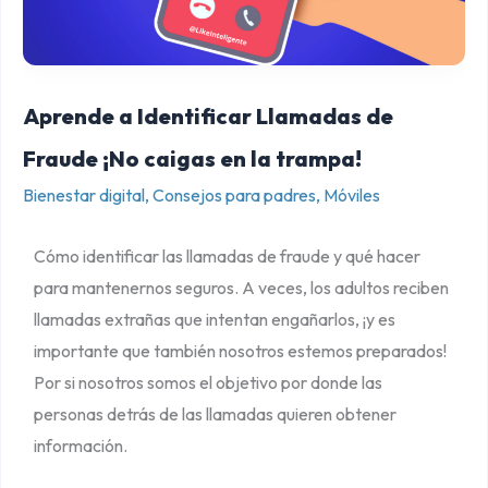
e
a
I
Aprende a Identificar Llamadas de
d
e
Fraude ¡No caigas en la trampa!
n
Bienestar digital
,
Consejos para padres
,
Móviles
t
i
Cómo identificar las llamadas de fraude y qué hacer
f
para mantenernos seguros. A veces, los adultos reciben
i
llamadas extrañas que intentan engañarlos, ¡y es
c
importante que también nosotros estemos preparados!
a
Por si nosotros somos el objetivo por donde las
r
personas detrás de las llamadas quieren obtener
L
información.
l