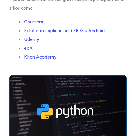
sitios como:
Coursera
SoloLearn, aplicación de IOS u Android
Udemy
edX
Khan Academy