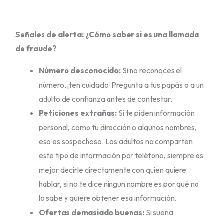
p
a
!
Señales de alerta: ¿Cómo saber si es una llamada
de fraude?
Número desconocido:
Si no reconoces el
número, ¡ten cuidado! Pregunta a tus papás o a un
adulto de confianza antes de contestar.
Peticiones extrañas:
Si te piden información
personal, como tu dirección o algunos nombres,
eso es sospechoso. Los adultos no comparten
este tipo de información por teléfono, siempre es
mejor decirle directamente con quien quiere
hablar, si no te dice ningun nombre es por qué no
lo sabe y quiere obtener esa información.
Ofertas demasiado buenas:
Si suena