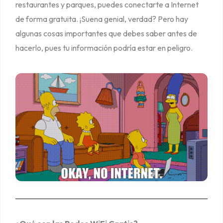
restaurantes y parques, puedes conectarte a Internet
e
de forma gratuita. ¡Suena genial, verdad? Pero hay
d
algunas cosas importantes que debes saber antes de
e
hacerlo, pues tu información podría estar en peligro.
s
W
i
F
i
G
r
a
t
i
s
!