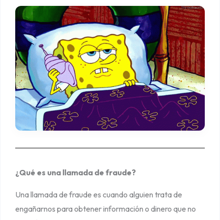
a
m
a
d
a
s
d
e
F
r
a
u
¿Qué es una llamada de fraude?
d
e
Una llamada de fraude es cuando alguien trata de
¡
engañarnos para obtener información o dinero que no
N