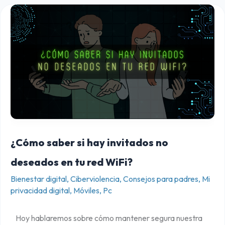
¿
C
ó
m
o
s
a
b
e
¿Cómo saber si hay invitados no
r
s
deseados en tu red WiFi?
i
Bienestar digital
,
Ciberviolencia
,
Consejos para padres
,
Mi
h
privacidad digital
,
Móviles
,
Pc
a
y
Hoy hablaremos sobre cómo mantener segura nuestra