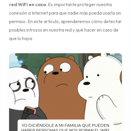
i
red WiFi en casa
. Es importante proteger nuestra
n
conexión a Internet para que nadie más pueda usarla sin
v
permiso. En este artículo, aprenderemos cómo detectar
i
posibles intrusos en nuestra red y qué hacer en caso de
t
que lo haya.
a
d
o
s
n
o
d
e
s
e
a