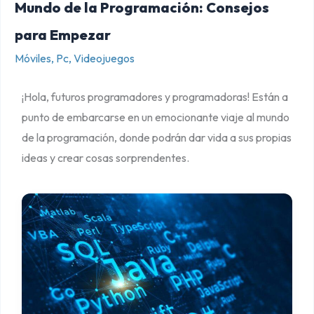
Mundo de la Programación: Consejos
P
r
para Empezar
o
Móviles
,
Pc
,
Videojuegos
g
r
¡Hola, futuros programadores y programadoras! Están a
a
punto de embarcarse en un emocionante viaje al mundo
m
de la programación, donde podrán dar vida a sus propias
a
ideas y crear cosas sorprendentes.
c
i
ó
n
:
C
o
n