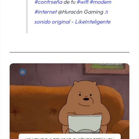
#contrseña
de tu
#wifi
#modem
#internet
@Huracán Gaming
♬
sonido original - LikeInteligente