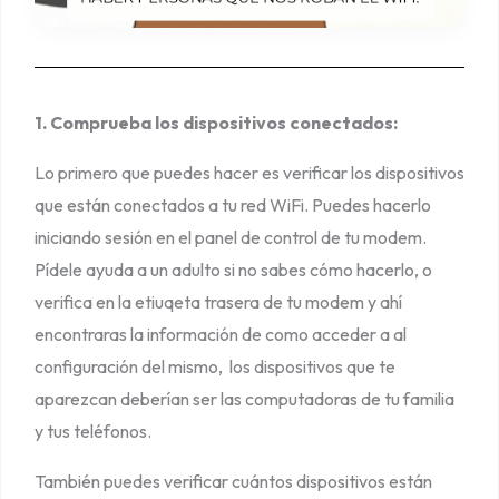
d
o
s
1. Comprueba los dispositivos conectados:
e
n
Lo primero que puedes hacer es verificar los dispositivos
t
que están conectados a tu red WiFi. Puedes hacerlo
u
iniciando sesión en el panel de control de tu modem.
r
Pídele ayuda a un adulto si no sabes cómo hacerlo, o
e
verifica en la etiuqeta trasera de tu modem y ahí
d
encontraras la información de como acceder a al
W
configuración del mismo, los dispositivos que te
i
aparezcan deberían ser las computadoras de tu familia
F
y tus teléfonos.
i
?
También puedes verificar cuántos dispositivos están