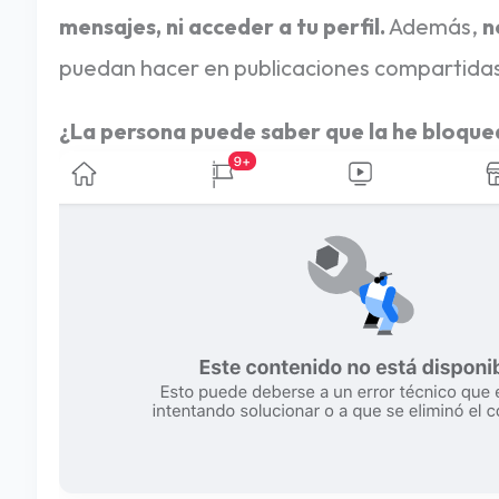
mensajes, ni acceder a tu perfil.
Además,
n
O
puedan hacer en publicaciones compartida
C
I
¿La persona puede saber que la he bloqu
D
O
S
E
N
F
A
C
E