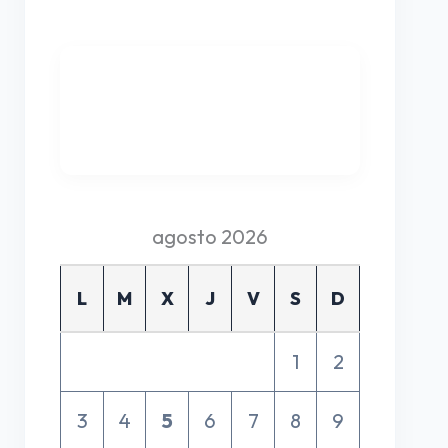
agosto 2026
L
M
X
J
V
S
D
1
2
3
4
5
6
7
8
9