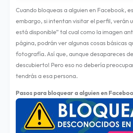
B
Cuando bloqueas a alguien en Facebook, esa
O
embargo, si intentan visitar el perfil, verá
O
está disponible” tal cual como la imagen ante
K
página, podrán ver algunas cosas básicas
/
fotografía. Así que, aunque desapareces de 
I
descubierto! Pero eso no debería preocupart
N
tendrás a esa persona.
S
Pasos para bloquear a alguien en Facebo
T
A
G
R