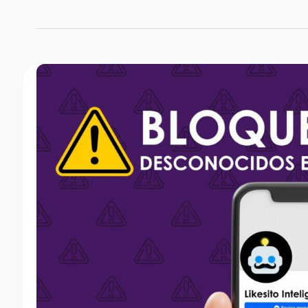
B
L
O
Q
U
E
A
R
P
E