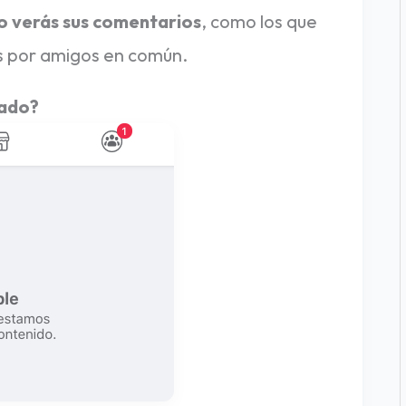
o verás sus comentarios
, como los que
s por amigos en común.
eado?