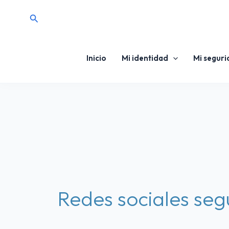
Ir
Buscar
al
contenido
Inicio
Mi identidad
Mi segur
Redes sociales seg