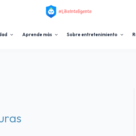
idad
Aprende más
Sobre entretenimiento
R
uras