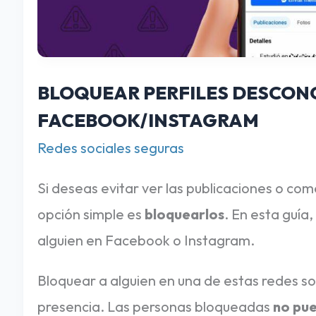
R
F
I
BLOQUEAR PERFILES DESCON
L
FACEBOOK/INSTAGRAM
E
Redes sociales seguras
S
D
Si deseas evitar ver las publicaciones o co
E
opción simple es
bloquearlos
. En esta guía
S
alguien en Facebook o Instagram.
C
Bloquear a alguien en una de estas redes soc
O
presencia. Las personas bloqueadas
no pue
N