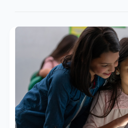
¿
I
n
t
e
r
n
e
t
e