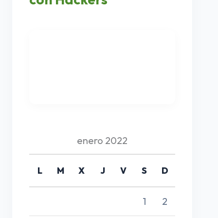
enero 2022
L
M
X
J
V
S
D
1
2