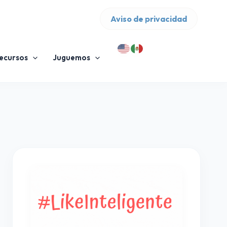
T
S
F
Y
Aviso de privacidad
i
p
a
o
k
o
c
u
ecursos
Juguemos
T
t
e
T
o
i
b
u
k
f
o
b
y
o
e
k