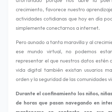
afortunado porque nos abre la puer
r
crecimiento, favorece nuestro aprendizaje
o
actividades cotidianas que hoy en día po
p
simplemente conectarnos a internet.
a
Pero aunado a tanta maravilla y al crecim
r
ese mundo virtual, no podemos estar
a
representar el que nuestros datos estén a
n
vida digital también existan usuarios ma
u
orden y la seguridad de las comunidades vi
e
s
Durante el confinamiento los niños, niñ
t
de horas que pasan navegando en intern
r
mantenerse en contacto con sus am