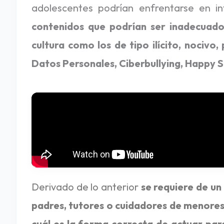
adolescentes podrían enfrentarse en i
contenidos que podrían ser inadecuado
cultura como los de tipo ilícito, nocivo
Datos Personales, Ciberbullying, Happy S
Derivado de lo anterior
se requiere de un
padres, tutores o cuidadores de menore
cuál es la forma correcta de actuar para