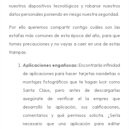
r
nuestros dispositivos tecnológicos y robarse nuestros
n
datos personales poniendo en riesgo nuestra seguridad.
e
t
Por ello queremos compartir contigo cuáles son las
e
estafas más comunes de esta época del año, para que
n
tomes precauciones y no vayas a caer en una de estas
N
trampas:
a
Aplicaciones engañosas:
Encontrarás infinidad
v
de aplicaciones para hacer tarjetas navideñas o
i
montajes fotográficos que te hagan lucir como
d
Santa Claus, pero antes de descargarlas
a
asegúrate de verificar el la empres que
d
desarrolló la aplicación, sus calificaciones,
comentarios y qué permisos solicita. ¿Sería
necesario que una aplicación para editar