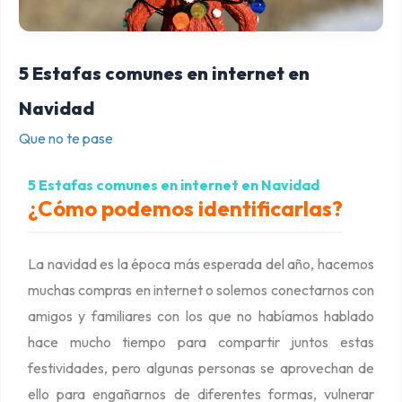
a
s
c
5 Estafas comunes en internet en
o
Navidad
m
Que no te pase
u
n
5 Estafas comunes en internet en Navidad
e
¿Cómo podemos identificarlas?
s
e
La navidad es la época más esperada del año, hacemos
n
muchas compras en internet o solemos conectarnos con
i
amigos y familiares con los que no habíamos hablado
n
hace mucho tiempo para compartir juntos estas
t
festividades, pero algunas personas se aprovechan de
e
ello para engañarnos de diferentes formas, vulnerar