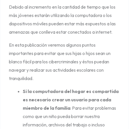
e
Debido al incremento en la cantidad de tiempo que los
a
más jóvenes estarán utilizando la computadora o los
t
dispositivos móviles pueden estar más expuestos a las
u
amenazas que conlleva estar conectados a internet.
s
En esta publicación veremos algunos puntos
h
importantes para evitar que sus hijas o hijos sean un
i
blanco fácil para los cibercriminales y éstos puedan
j
navegar y realizar sus actividades escolares con
a
tranquilidad.
s
e
Si la computadora del hogar es compartida
h
es necesario crear un usuario para cada
i
miembro de la familia
: Para evitar problemas
j
como que un niño pueda borrar nuestra
o
información, archivos del trabajo o incluso