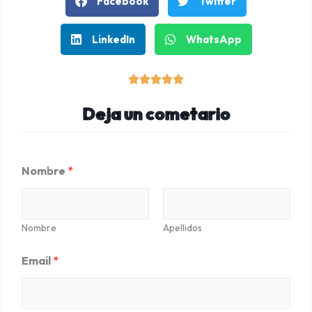
Facebook
Twitter
LinkedIn
WhatsApp
V





a
Deja un cometario
l
o
r
Nombre
*
a
d
o
Nombre
Apellidos
c
Email
*
o
n
5