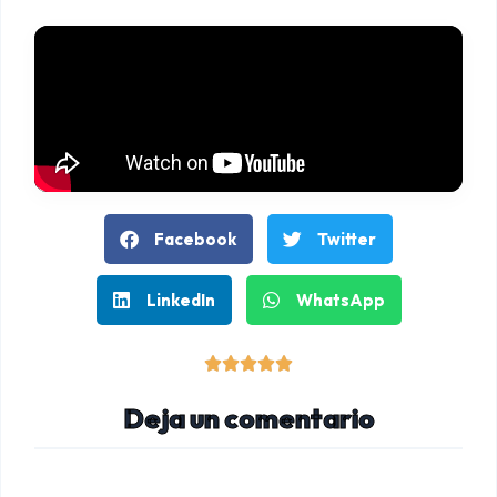
Facebook
Twitter
LinkedIn
WhatsApp
V





a
Deja un comentario
l
o
r