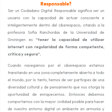
Responsable?
D
Ser un Ciudadano Digital Responsable significa ser un
i
usuario con la capacidad de actuar consciente e
g
inteligentemente dentro del ciberespacio, citando a la
i
profesora Sofia Ranchordas de la Universidad de
t
Groningen es
“
tener l
a capacidad de utilizar
a
internet con regularidad de forma competente,
l
crítica y segura”.
R
e
Cuando navegamos por el ciberespacio estamos
s
transitando en una zona completamente abierta a todo
p
el mundo, por lo tanto, hemos de ser partícipes de una
o
diversidad cultural y de pensamiento que nos otorga la
n
oportunidad de enriquecernos. Entonces debemos
s
comportarnos con la mayor civilidad posible para hacer
a
de nuestro entorno digital un ambiente en armonía y