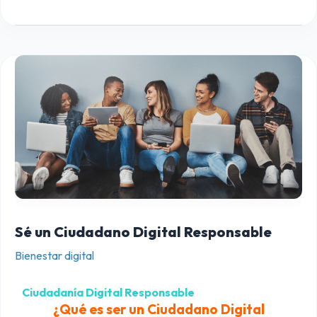
S
é
u
n
C
i
u
d
a
Sé un Ciudadano Digital Responsable
d
Bienestar digital
a
n
Ciudadanía Digital Responsable
¿Qué es ser un Ciudadano Digital
o