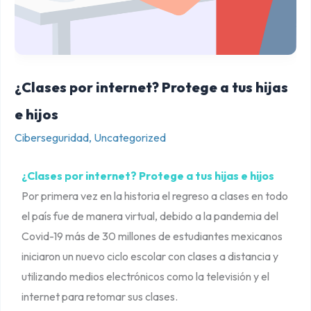
i
n
t
e
¿Clases por internet? Protege a tus hijas
r
e hijos
n
Ciberseguridad
,
Uncategorized
e
t
¿Clases por internet? Protege a tus hijas e hijos
?
Por primera vez en la historia el regreso a clases en todo
P
el país fue de manera virtual, debido a la pandemia del
r
Covid-19 más de 30 millones de estudiantes mexicanos
o
iniciaron un nuevo ciclo escolar con clases a distancia y
t
utilizando medios electrónicos como la televisión y el
e
internet para retomar sus clases.
g