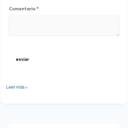
d
Comentario
*
e
5
enviar
Leer más »