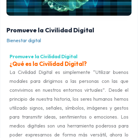
e
v
e
l
Promueve la Civilidad Digital
a
Bienestar digital
C
i
Promueve la Civilidad Digital
¿Qué es la Civilidad Digital?
v
La Civilidad Digital es simplemente “Utilizar buenos
i
modales para dirigirnos a las personas con las que
l
convivimos en nuestros entornos virtuales”. Desde el
i
principio de nuestra historia, los seres humanos hemos
d
utilizado signos, señales, símbolos, imágenes y gestos
a
para transmitir ideas, sentimientos o emociones. Los
d
medios digitales son una herramienta poderosa para
D
poder expresarnos de forma más versátil, ahora lo
i