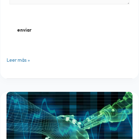
enviar
Leer más »
P
r
o
m
u