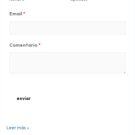
c
Email
*
o
n
5
d
Comentario
*
e
5
enviar
Leer más »