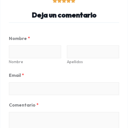
V





a
Deja un comentario
l
o
r
Nombre
*
a
d
o
Nombre
Apellidos
c
Email
*
o
n
5
d
Comentario
*
e
5