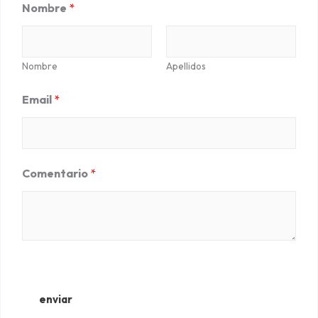
Nombre
*
a
d
o
Nombre
Apellidos
c
Email
*
o
n
5
d
Comentario
*
e
5
enviar