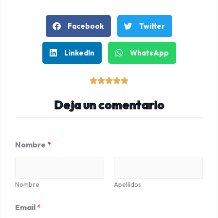
Facebook
Twitter
LinkedIn
WhatsApp
V





a
Deja un comentario
l
o
r
Nombre
*
a
d
o
Nombre
Apellidos
c
Email
*
o