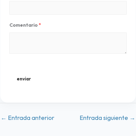
n
5
d
Comentario
*
e
5
enviar
←
Entrada anterior
Entrada siguiente
→