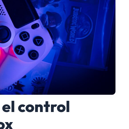
el control
ox