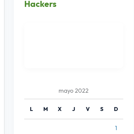
Hackers
mayo 2022
L
M
X
J
V
S
D
1