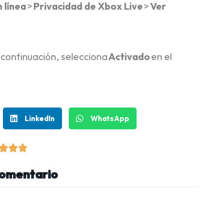
 línea
>
Privacidad de Xbox Live
>
Ver
 continuación, selecciona
Activado
en el
LinkedIn
WhatsApp
V



a
comentario
l
o